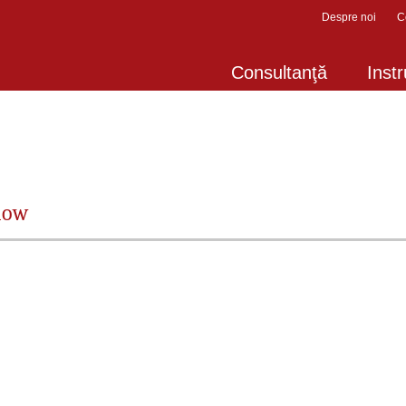
Despre noi
C
Consultanţă
Instr
flow