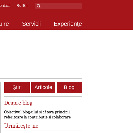
ontact
Ro
En
uire
Servicii
Experienţe
Știri
Articole
Blog
Despre blog
Obiectivul blog-ului și câteva principii
referitoare la contributie și colaborare
Urmărește-ne