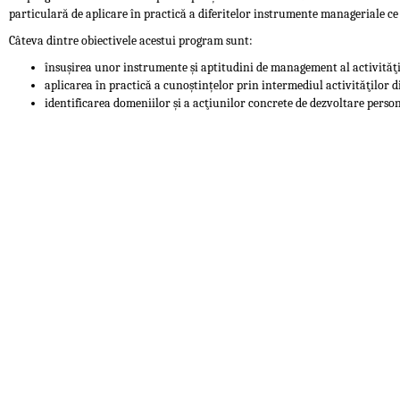
particulară de aplicare în practică a diferitelor instrumente manageriale ce 
Câteva dintre obiectivele acestui program sunt:
însuşirea unor instrumente şi aptitudini de management al activităţil
aplicarea în practică a cunoștințelor prin intermediul activităţilor 
identificarea domeniilor şi a acţiunilor concrete de dezvoltare perso