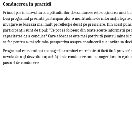
Conducerea în practică
Primul pas în dezvoltarea aptitudinilor de conducere este obținerea unei bu
Deși programul prezintă participanților o multitudine de informații legate 
învățare se bazează mai mult pe reflecție decât pe prescriere. Din acest punc
participanții sunt de tipul: “Ce pot să folosesc din toate aceste informații p
capacitatea de a conduce? Care abordare este mai potrivită pentru mine și cu
sa fac pentru a-mi schimba perspectiva asupra conducerii și a învăța sa de
Programul este destinat managerilor seniori ce trebuie să facă față provocăr
nevoia de a-și dezvolta capacitățile de conducere sau managerilor din eșalon
posturi de conducere.