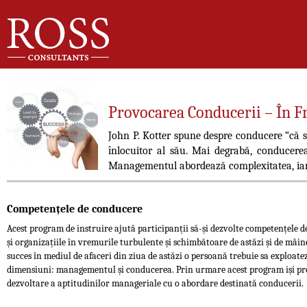
Provocarea Conducerii – În 
John P. Kotter spune despre conducere “că 
înlocuitor al său. Mai degrabă, conducere
Managementul abordează complexitatea, ia
Competențele de conducere
Acest program de instruire ajută participanții să-și dezvolte competențele 
și organizațiile în vremurile turbulente și schimbătoare de astăzi și de mâi
succes în mediul de afaceri din ziua de astăzi o persoană trebuie sa exploatez
dimensiuni: managementul și conducerea. Prin urmare acest program iși pro
dezvoltare a aptitudinilor manageriale cu o abordare destinată conducerii.