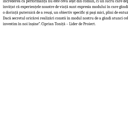
încrederea că performanța nu este ceva ieșit din comun, ci un lucru care de
învățat că experiențele noastre de viață sunt expresia modului în care gând
o dorință puternică de a reuși, un obiectiv specific și pași mici, plini de entu
Dacă secretul oricărei realizări constă în modul nostru de a gândi atunci cel
investim în noi înșine”. Ciprian Toniță – Lider de Proiect.