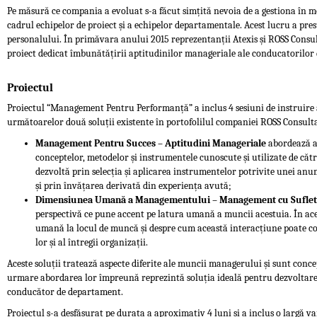
Pe măsură ce compania a evoluat s-a făcut simțită nevoia de a gestiona în mod
cadrul echipelor de proiect și a echipelor departamentale. Acest lucru a presu
personalului. În primăvara anului 2015 reprezentanții Atexis și ROSS Consu
proiect dedicat îmbunătățirii aptitudinilor manageriale ale conducatorilor
Proiectul
Proiectul “Management Pentru Performanță” a inclus 4 sesiuni de instruire a c
următoarelor două soluții existente în portofolilul companiei ROSS Consult
Management Pentru Succes – Aptitudini Manageriale
abordează a
conceptelor, metodelor și instrumentele cunoscute și utilizate de că
dezvoltă prin selecția și aplicarea instrumentelor potrivite unei anum
și prin învățarea derivată din experiența avută;
Dimensiunea Umană a Managementului – Management cu Suflet
perspectivă ce pune accent pe latura umană a muncii acestuia. În ac
umană la locul de muncă și despre cum această interacțiune poate co
lor și al întregii organizații.
Aceste soluții tratează aspecte diferite ale muncii managerului și sunt conc
urmare abordarea lor împreună reprezintă soluția ideală pentru dezvoltare
conducător de departament.
Proiectul s-a desfășurat pe durata a aproximativ 4 luni și a inclus o largă v