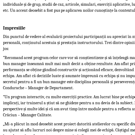
individuale și de grup, studii de caz, articole, simulari, exerciții aplicative,
etc. Un accent deosebit a fost pus pe aplicarea noilor cunoștințe la contextul
Impresiile
Din punctul de vedere al evaluării proiectului participanții au apreciat în 
personală, conținutul acestuia și prestația instructorului. Trei dintre opini
jos:
“Recomand acest program celor care vor să conștientizeze și să înțeleagă m
bun manager înseamnă mult mai mult decât a obține rezultate. Am aflat prin
performanța se obține gândind constructiv și acționând eficace, dezvoltând 
echipa. Am aflat că deciziile luate și asumate împreună cu echipa și nu impu
secretul pentru a fi un bun manager este disciplina personală și perseverenț
Condurache – Manager de Departament.
“Un program interactiv, cu multe exerciții practice. Am lucrat bine pe echipe
implicați, iar trainerul a știut să ne ghideze pentru a nu devia de la subiec
perspective și multe idei și că am avut timp între module pentru a reflecta a
Crăciun – Manager Calitate.
„Mi-a plăcut în mod deosebit acest proiect datorită atelierelor cu specific div
au ajutat să aflu lucruri noi despre mine si colegii mei de echipă. Câștigul